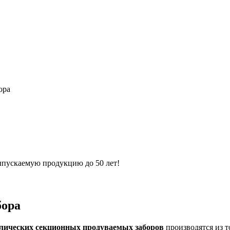
ора
выпускаемую продукцию до 50 лет!
бора
ллических секционных продуваемых заборов
производятся из т