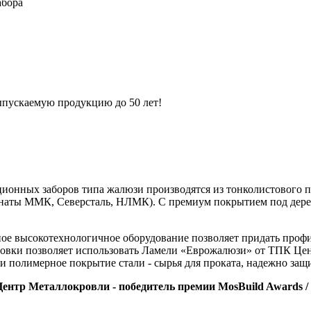
абора
выпускаемую продукцию до 50 лет!
ионных заборов типа жалюзи производятся из тонколистового п
наты ММК, Северсталь, НЛМК). С премиум покрытием под дерев
ое высокотехнологичное оборудование позволяет придать проф
льцовки позволяет использовать Ламели «Еврожалюзи» от ТПК Ц
а и полимерное покрытие стали - сырья для проката, надежно защ
нтр Металлокровли - победитель премии MosBuild Awards /