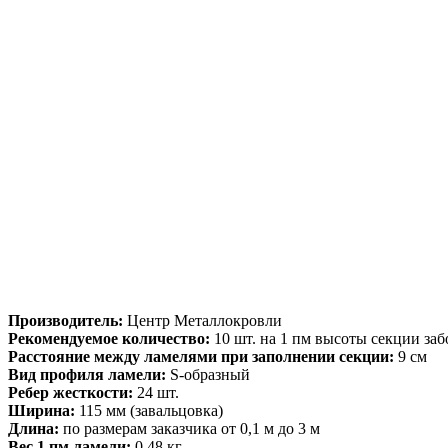
Производитель:
Центр Металлокровли
Рекомендуемое количество:
10 шт. на 1 пм высоты секции заб
Расстояние между ламелями при заполнении секции:
9 см
Вид профиля ламели:
S-образный
Ребер жесткости:
24 шт.
Ширина:
115 мм (завальцовка)
Длина:
по размерам заказчика от 0,1 м до 3 м
Вес 1 пм ламели:
0,48 кг