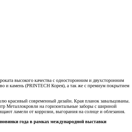
роката высокого качества с односторонним и двухсторонним
о и камень (PRINTECH Корея), а так же с премиум покрытием
илю красивый современный дизайн. Края планок завальцованы.
ентр Металлокровли на горизонтальные заборы с шириной
ищают ламели от коррозии, выгорания на солнце и облезания.
 новинки года в рамках международной выставки