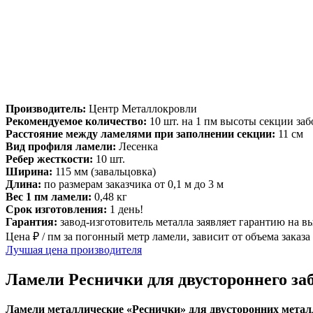
Производитель:
Центр Металлокровли
Рекомендуемое количество:
10 шт. на 1 пм высоты секции заб
Расстояние между ламелями при заполнении секции:
11 см
Вид профиля ламели:
Лесенка
Ребер жесткости:
10 шт.
Ширина:
115 мм (завальцовка)
Длина:
по размерам заказчика от 0,1 м до 3 м
Вес 1 пм ламели:
0,48 кг
Срок изготовления:
1 день!
Гарантия:
завод-изготовитель металла заявляет гарантию на 
Цена ₽ / пм за погонный метр ламели, зависит от объема заказа
Лучшая цена производителя
Ламели Реснички для двустороннего за
Ламели металлические «Реснички» для двусторонних мета