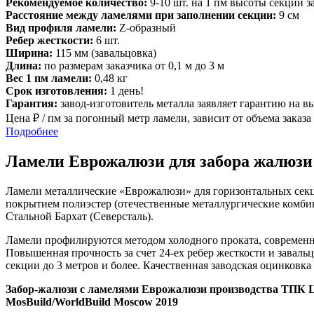
Рекомендуемое количество:
9-10 шт. на 1 пм высоты секции з
Расстояние между ламелями при заполнении секции:
9 см
Вид профиля ламели:
Z-образный
Ребер жесткости:
6 шт.
Ширина:
115 мм (завальцовка)
Длина:
по размерам заказчика от 0,1 м до 3 м
Вес 1 пм ламели:
0,48 кг
Срок изготовления:
1 день!
Гарантия:
завод-изготовитель металла заявляет гарантию на 
Цена ₽ / пм за погонный метр ламели, зависит от объема заказа
Подробнее
Ламели Еврожалюзи для забора жалюзи
Ламели металлические «Еврожалюзи» для горизонтальных секц
покрытием полиэстер (отечественные металлургические комби
Стальной Бархат (Северсталь).
Ламели профилируются методом холодного проката, современн
Повышенная прочность за счет 24-ех ребер жесткости и зава
секции до 3 метров и более. Качественная заводская оцинковк
Забор-жалюзи с ламелями Еврожалюзи производства ТПК Це
MosBuild/WorldBuild Moscow 2019