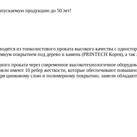
выпускаемую продукцию до 50 лет!
одятся из тонколистового проката высокого качества с одност
иум покрытием под дерево и камень (PRINTECH Корея), а так ж
ного проката через современное высокотехнологичное оборудов
вли имеют 10 ребер жесткости, которые обеспечивают повышенн
аря цинковому слою и полимерному покрытию, ламели обладают 